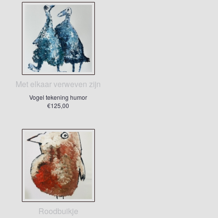
Met elkaar verweven zijn
Vogel tekening humor
€125,00
Roodbuikje