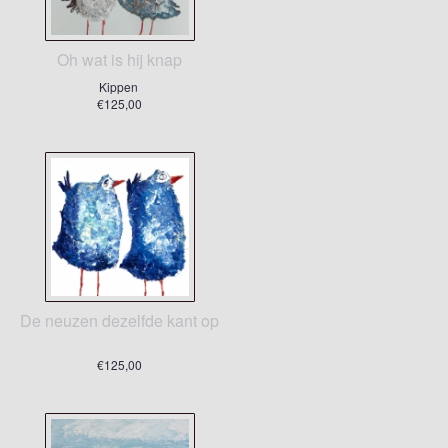
Oh wat is hij knap
Kippen
€125,00
De neuzen dezelfde kant op
€125,00