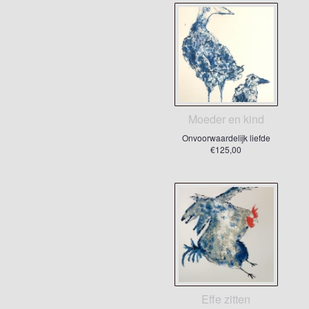
Moeder en kind
Onvoorwaardelijk liefde
€125,00
Effe zitten