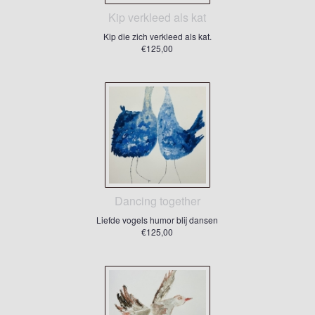
Kip verkleed als kat
Kip die zich verkleed als kat.
€125,00
Dancing together
Liefde vogels humor blij dansen
€125,00