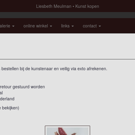
Liesbeth Meulman
Kunst kopen
alerie
online winkel
links
contact
bestellen bij de kunstenaar en veilig via exto afrekenen.
 retour gestuurd worden
al
ederland
e bekijken)