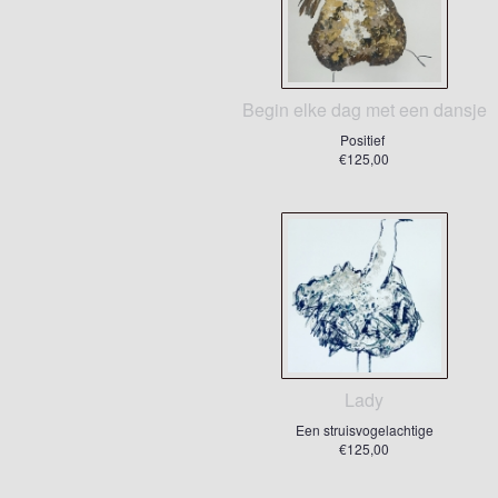
Begin elke dag met een dansje
Positief
€125,00
Lady
Een struisvogelachtige
€125,00