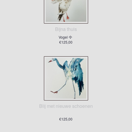
Bijna thuis
Vogel 🦅
€125,00
Blij met nieuwe schoenen
€125,00