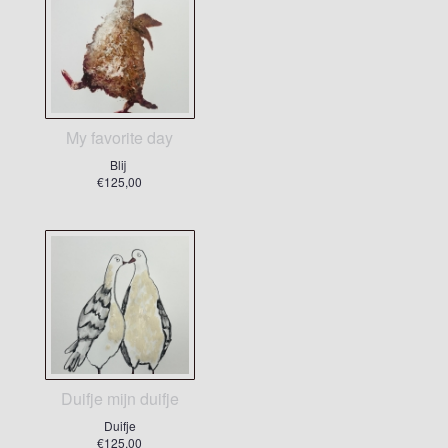
My favorite day
Blij
€125,00
Duifje mijn duifje
Duifje
€125,00