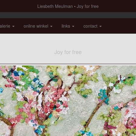
Liesbeth Meulman
Joy for free
alerie
online winkel
links
contact
Joy for free