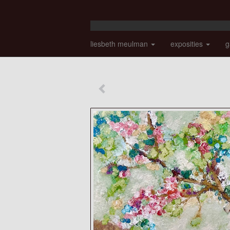
liesbeth meulman
exposities
g