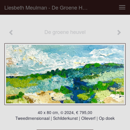
Liesbeth Meulman - De Groene Heuvel
Tog
navi
De groene heuvel
40 x 80 cm, © 2024, € 795,00
Tweedimensionaal | Schilderkunst | Olieverf | Op doek